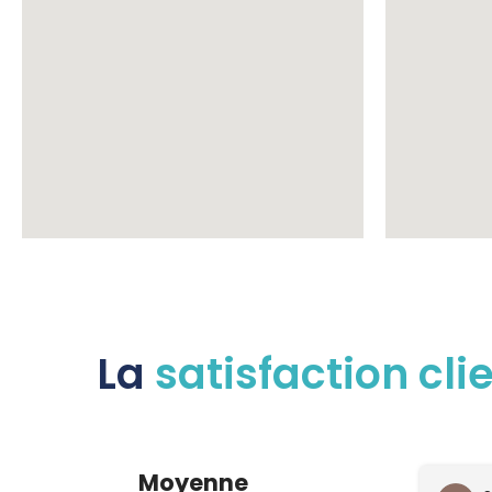
La
satisfaction cli
Moyenne