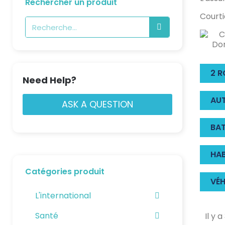
Rechercher un produit
Courti
2 
Need Help?
AU
ASK A QUESTION
BAT
HA
Catégories produit
VÉH
L'international
Santé
Il y 