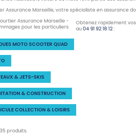
er Assurance Marseille, votre spécialiste en assurance do
Obtenez rapidement vos d
au
04 91 92 18 12
:
ROUES MOTO SCOOTER QUAD
TO
EAUX & JETS-SKIS
BITATION & CONSTRUCTION
ICULE COLLECTION & LOISIRS
a 35 produits.