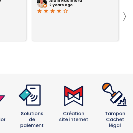
e
Alain Racimora
2 years ago
star
star
star
star
star_border
st
〉
Solutions
Création
Tampon
ion
de
site internet
Cachet
paiement
légal