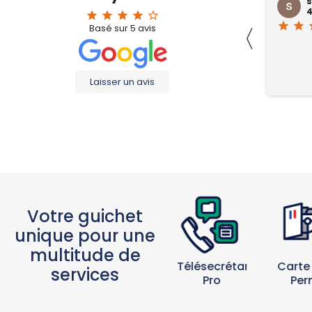
phobia isaac
s
2 months ago
4
star
star
star
star
star_border
star
star
star
star
star_border
star
star
s
〈
Basé sur
5
avis
Laisser un avis
Votre guichet
unique pour une
multitude de
Carte
Boîte
Télésecrétariat
services
Per
Postale
Pro
Particuliers