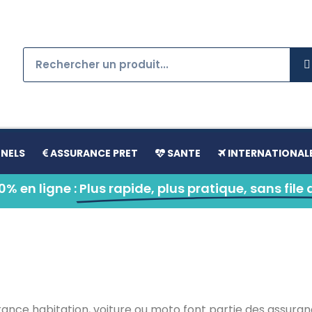
NELS
ASSURANCE PRET
SANTE
INTERNATIONAL
% en ligne :
Plus rapide, plus pratique, sans file 
rance habitation, voiture ou moto font partie des assuran