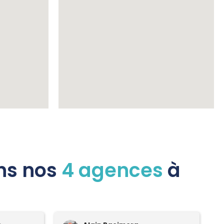
ans nos
4 agences
à