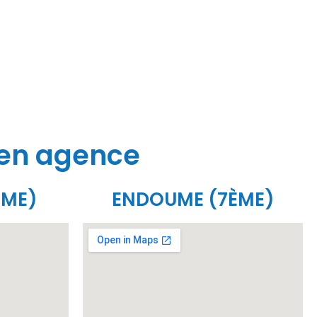
 en agence
ÈME)
ENDOUME (7ÈME)