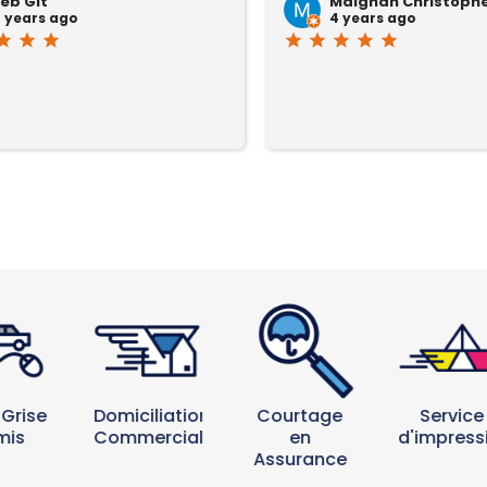
eb Glt
Maignan Christoph
 years ago
4 years ago
tar
star
star
star
star
star
star
star
 Grise
Courtage
Domiciliation
Service
mis
en
Commerciale
d'impress
Assurance