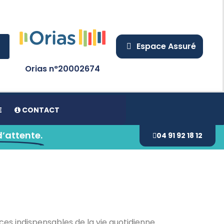
Espace Assuré
Orias n°20002674
E
CONTACT
d’attente.
04 91 92 18 12
ces indispensables de la vie quotidienne.