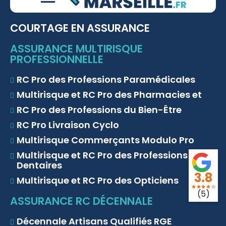
COURTAGE EN ASSURANCE
ASSURANCE MULTIRISQUE
PROFESSIONNELLE
RC Pro des Professions Paramédicales
Multirisque et RC Pro des Pharmacies et
RC Pro des Professions du Bien-Être
RC Pro Livraison Cyclo
Multirisque Commerçants Modulo Pro
Multirisque et RC Pro des Professions
Dentaires
3.8
Multirisque et RC Pro des Opticiens
star
star
star
star
star_border
(5)
ASSURANCE RC DÉCENNALE
Décennale Artisans Qualifiés RGE