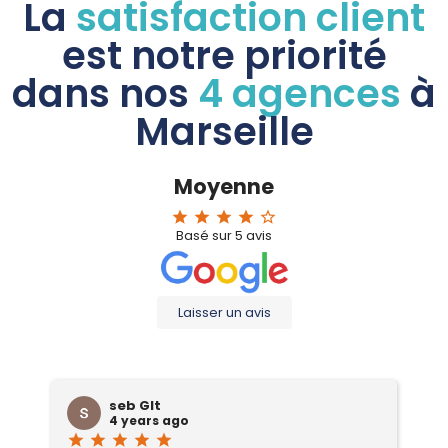
La
satisfaction client
est notre priorité
dans nos
4 agences
à
Marseille
Moyenne
star
star
star
star
star_border
Basé sur
5
avis
Laisser un avis
seb Glt
4 years ago
star
star
star
star
star
sta