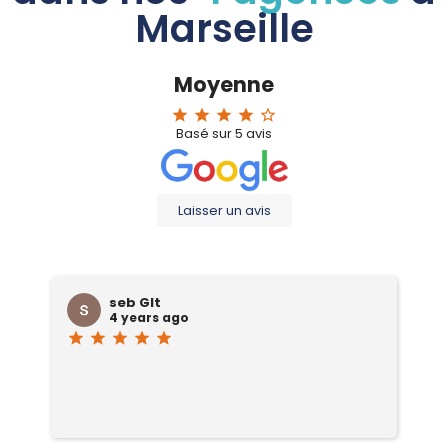
Marseille
Moyenne
star
star
star
star
star_border
Basé sur
5
avis
Laisser un avis
seb Glt
4 years ago
star
star
star
star
star
sta