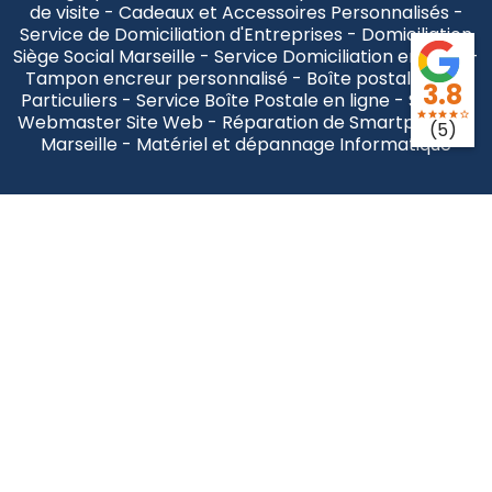
de visite - Cadeaux et Accessoires Personnalisés -
Service de Domiciliation d'Entreprises - Domiciliation
Siège Social Marseille - Service Domiciliation en ligne -
Tampon encreur personnalisé - Boîte postale pour
3.8
Particuliers - Service Boîte Postale en ligne - Service
star
star
star
star
star_border
Webmaster Site Web - Réparation de Smartphone à
(5)
Marseille - Matériel et dépannage Informatique