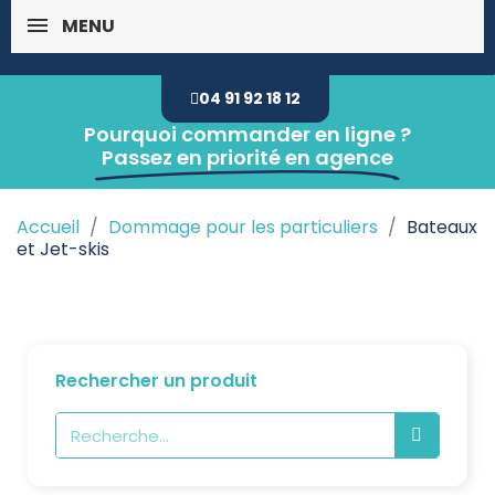
MENU
04 91 92 18 12
Pourquoi commander en ligne ?
Passez en priorité en agence
Accueil
Dommage pour les particuliers
Bateaux
et Jet-skis
Rechercher un produit