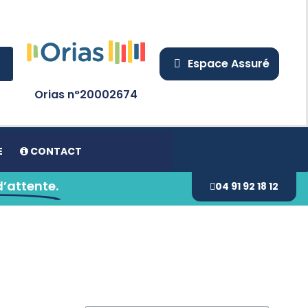
Espace Assuré
Orias n°20002674
E
CONTACT
d’attente.
04 91 92 18 12