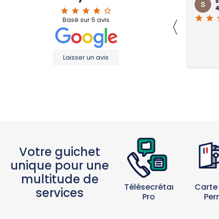
phobia isaac
s
2 months ago
4
star
star
star
star
star_border
star
star
star
star
star_border
star
star
s
〈
Basé sur
5
avis
Laisser un avis
Votre guichet
unique pour une
multitude de
Carte
Boîte
Télésecrétariat
services
Per
Postale
Pro
Particuliers