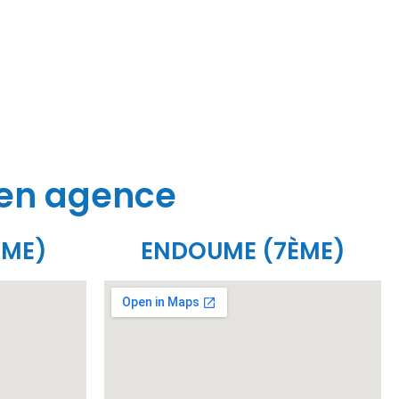
 en agence
ÈME)
ENDOUME (7ÈME)