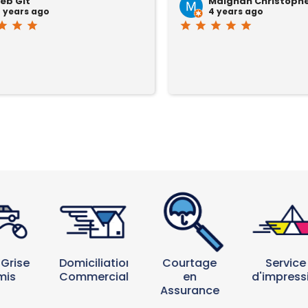
eb Glt
Maignan Christoph
 years ago
4 years ago
tar
star
star
star
star
star
star
star
 Grise
Courtage
Domiciliation
Service
mis
en
Commerciale
d'impress
Assurance