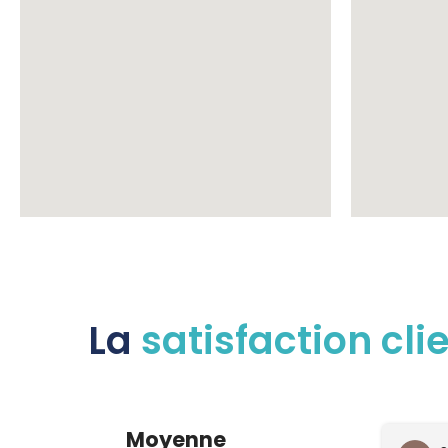
La
satisfaction cli
Moyenne