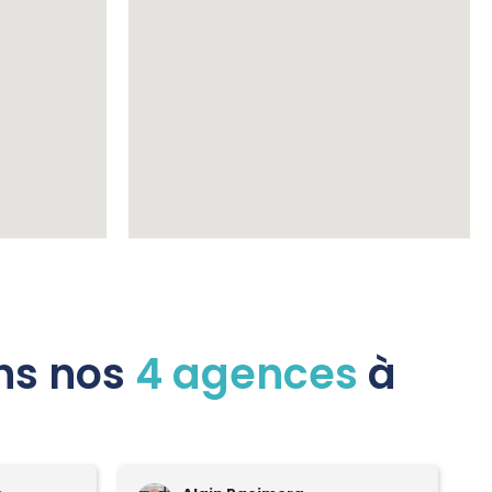
ans nos
4 agences
à