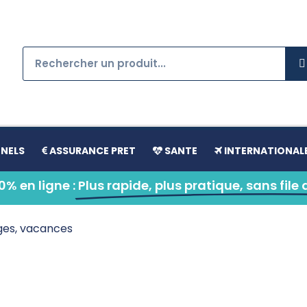
NELS
ASSURANCE PRET
SANTE
INTERNATIONAL
% en ligne :
Plus rapide, plus pratique, sans file 
es, vacances