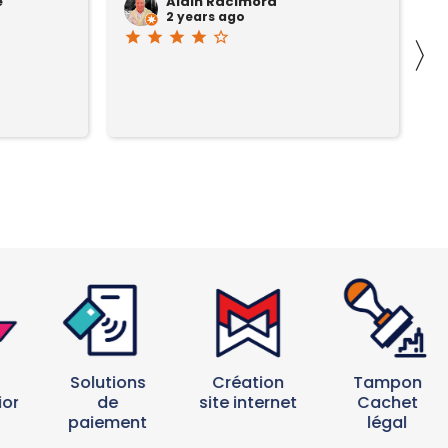
e
Alain Racimora
2 years ago
star
star
star
star
star_border
st
〉
Solutions
Création
Tampon
ion
de
site internet
Cachet
paiement
légal