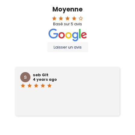
Moyenne
star
star
star
star
star_border
Basé sur
5
avis
Laisser un avis
seb Glt
4 years ago
star
star
star
star
star
sta