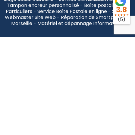
Tampon encreur personnalisé - Boîte postale pour
3.8
Particuliers - Service Boîte Postale en ligne - Service
star
star
star
star
star_border
Webmaster Site Web - Réparation de Smartphone à
(5)
Marseille - Matériel et dépannage Informatique