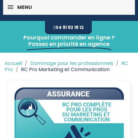
MENU
04 91 92 18 12
Pourquoi commander en ligne ?
Passez en priorité en agence
Accueil
Dommage pour les professionnels
RC
Pro
RC Pro Marketing et Communication