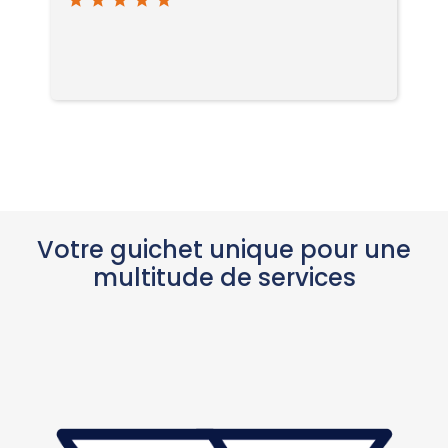
star
star
star
star
star
sta
Votre guichet unique pour une
multitude de services