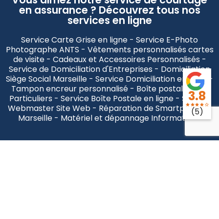
en assurance ? Découvrez tous nos
services en ligne
Service Carte Grise en ligne - Service E-Photo
Photographe ANTS - Vêtements personnalisés cartes
de visite - Cadeaux et Accessoires Personnalisés -
Service de Domiciliation d'Entreprises - Domiciliation
Siège Social Marseille - Service Domiciliation en ligne -
Tampon encreur personnalisé - Boîte postale pour
3.8
Particuliers - Service Boîte Postale en ligne - Service
star
star
star
star
star_border
Webmaster Site Web - Réparation de Smartphone à
(5)
Marseille - Matériel et dépannage Informatique