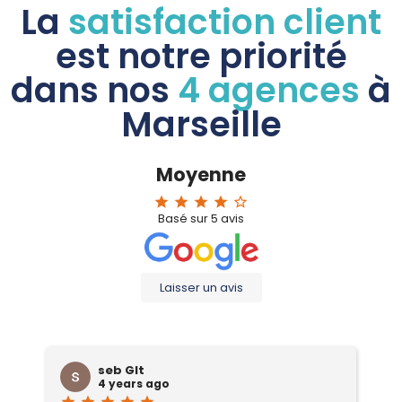
La
satisfaction client
est notre priorité
dans nos
4 agences
à
Marseille
Moyenne
star
star
star
star
star_border
Basé sur
5
avis
Laisser un avis
seb Glt
4 years ago